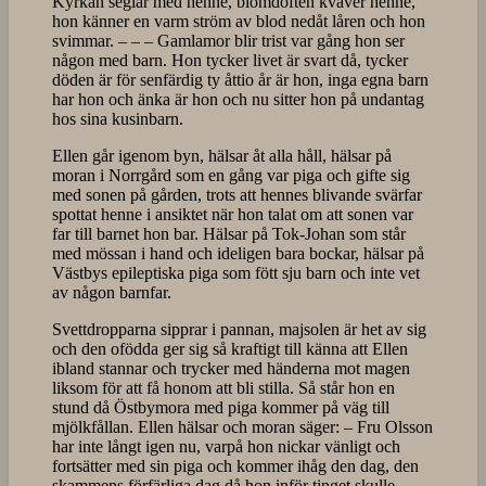
Kyrkan seglar med henne, blomdoften kväver henne,
hon känner en varm ström av blod nedåt låren och hon
svimmar. – – – Gamlamor blir trist var gång hon ser
någon med barn. Hon tycker livet är svart då, tycker
döden är för senfärdig ty åttio år är hon, inga egna barn
har hon och änka är hon och nu sitter hon på undantag
hos sina kusinbarn.
Ellen går igenom byn, hälsar åt alla håll, hälsar på
moran i Norrgård som en gång var piga och gifte sig
med sonen på gården, trots att hennes blivande svärfar
spottat henne i ansiktet när hon talat om att sonen var
far till barnet hon bar. Hälsar på Tok-Johan som står
med mössan i hand och ideligen bara bockar, hälsar på
Västbys epileptiska piga som fött sju barn och inte vet
av någon barnfar.
Svettdropparna sipprar i pannan, majsolen är het av sig
och den ofödda ger sig så kraftigt till känna att Ellen
ibland stannar och trycker med händerna mot magen
liksom för att få honom att bli stilla. Så står hon en
stund då Östbymora med piga kommer på väg till
mjölkfållan. Ellen hälsar och moran säger: – Fru Olsson
har inte långt igen nu, varpå hon nickar vänligt och
fortsätter med sin piga och kommer ihåg den dag, den
skammens förfärliga dag då hon inför tinget skulle