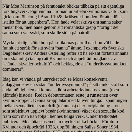
När Moa Martinson på femtiotalet blickar tillbaka på sitt egentliga
förstlingsverk, Pigmamma – roman ur arbetarkvinnornas värld, som
gick som följetong i Brand 1928, kritiserar hon den för att “dölja
istället för att uppenbara”. Hon hade velat skriva om sanna saker,
menar hon, men hade genom sitt romantiska grepp “förtigit det
sanna som var svårt, som skulle stöta på patrull”.
Mycket riktigt stötte hon på kritikernas patrull när hon väl hade
funnit ett språk för sitt svåra “sanna” ämne. I exempelvis Svenska
Dagbladet skrev Anders Österling (efter att ha erkänt författarinnans
omisskännliga talang) att Kvinnor och äppelträd präglades av
“elände, skvaller och drift” och beklagade att “underlivssynpunkten
dominerar”.
Idag kan vi vända på uttrycket och se Moas konsekventa
anläggande av en sådan “underlivssynpunkt” på sitt unika stoff som
enda möjligheten att kunna skildra arbetarkvinnans sanna (men
glömda) historia. Redan debutromanen reste ju runstenen över
kvinnokroppen. Denna kropp talar med kluven tunga: i spänningen
mellan sexualiteten som drift (männens) eller fortplantning – och
som subjektivt upplevt begär (kvinnornas) växer den sexuella kod
fram som man kan följa i hennes tidiga verk. Under trettiotalet
publicerar Moa åtta sinsemellan mycket olika böcker. Förutom
Kvinnor och äppelträd 1933, uppföljningen Sallys Söner 1934,