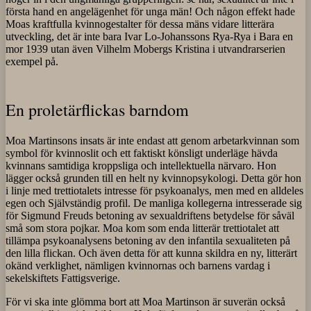
första hand en angelägenhet för unga män! Och någon effekt hade
Moas kraftfulla kvinnogestalter för dessa mäns vidare litterära
utveckling, det är inte bara Ivar Lo-Johanssons Rya-Rya i Bara en
mor 1939 utan även Vilhelm Mobergs Kristina i utvandrarserien
exempel på.
En proletärflickas barndom
Moa Martinsons insats är inte endast att genom arbetarkvinnan som
symbol för kvinnoslit och ett faktiskt könsligt underläge hävda
kvinnans samtidiga kroppsliga och intellektuella närvaro. Hon
lägger också grunden till en helt ny kvinnopsykologi. Detta gör hon
i linje med trettiotalets intresse för psykoanalys, men med en alldeles
egen och Självständig profil. De manliga kollegerna intresserade sig
för Sigmund Freuds betoning av sexualdriftens betydelse för såväl
små som stora pojkar. Moa kom som enda litterär trettiotalet att
tillämpa psykoanalysens betoning av den infantila sexualiteten på
den lilla flickan. Och även detta för att kunna skildra en ny, litterärt
okänd verklighet, nämligen kvinnornas och barnens vardag i
sekelskiftets Fattigsverige.
För vi ska inte glömma bort att Moa Martinson är suverän också