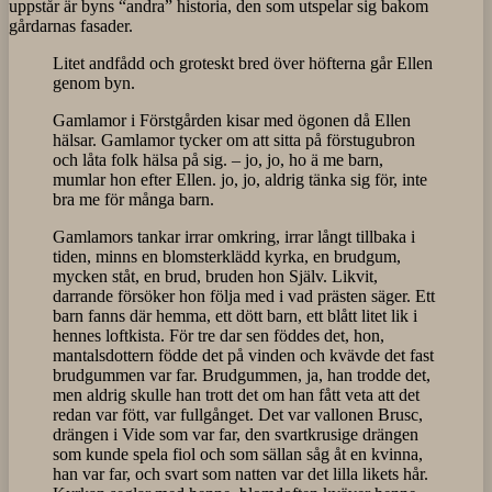
uppstår är byns “andra” historia, den som utspelar sig bakom
gårdarnas fasader.
Litet andfådd och groteskt bred över höfterna går Ellen
genom byn.
Gamlamor i Förstgården kisar med ögonen då Ellen
hälsar. Gamlamor tycker om att sitta på förstugubron
och låta folk hälsa på sig. – jo, jo, ho ä me barn,
mumlar hon efter Ellen. jo, jo, aldrig tänka sig för, inte
bra me för många barn.
Gamlamors tankar irrar omkring, irrar långt tillbaka i
tiden, minns en blomsterklädd kyrka, en brudgum,
mycken ståt, en brud, bruden hon Själv. Likvit,
darrande försöker hon följa med i vad prästen säger. Ett
barn fanns där hemma, ett dött barn, ett blått litet lik i
hennes loftkista. För tre dar sen föddes det, hon,
mantalsdottern födde det på vinden och kvävde det fast
brudgummen var far. Brudgummen, ja, han trodde det,
men aldrig skulle han trott det om han fått veta att det
redan var fött, var fullgånget. Det var vallonen Brusc,
drängen i Vide som var far, den svartkrusige drängen
som kunde spela fiol och som sällan såg åt en kvinna,
han var far, och svart som natten var det lilla likets hår.