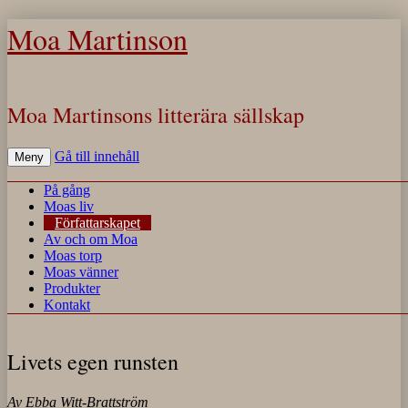
Moa Martinson
Moa Martinsons litterära sällskap
Gå till innehåll
Meny
På gång
Moas liv
Författarskapet
Av och om Moa
Moas torp
Moas vänner
Produkter
Kontakt
Livets egen runsten
Av Ebba Witt-Brattström