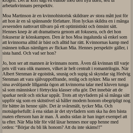
krogen. Det är kort sagt ett elände med den nya tiden, sett ur
arbetarkvinnans perspektiv.
Moa Martinson är en kvinnohistorisk skildrare av stora mått just för
att hon är en så spännande författare. Hon lyckas skildra en i många
avseenden nattsvart tillvaro på ett optimistiskt och ömsint sätt.
Hennes knep är att dramatisera genom att fokusera, och det hon
fokuserar är könskampen. Den är hos Moa ingalunda så enkel som
att kvinnorna alltid är bäst och alltid har rätt. Kvinnornas kamp med
männen tolkas nämligen av flickan Mia. Hennes perspektiv gäller, i
sista hand. Och vad ser hon?
Jo, hon ser att mannen är kvinnans norm. Även då kvinnan till varje
pris vill vara olik mannen, vilket är helt centralt i romantrilogin. När
Albert Stenman är egoistisk, snusig och supig så skyndar sig Hedvig
Stenman att vara självuppoffrande, renlig och nykter. Mia ser med
sina avslöjande lillgamla ögon att kvinnorna talar med kluven tunga
så som människor i förtryckta klasser ofta gör. Det innebär att de
sparkar neråt och stickar uppåt. Trots att styvfadern på så många sätt
uppför sig som en skitstövel så håller modem honom obegripligt nog
för bättre än henne själv. Det är svårsmält, tycker Mia. Och
motsägelsefullt: å ena sidan är det styvfadern som ska ha den bästa
maten eftersom han är man. Å andra sidan är han inget exempel att
ta efter. När Mia blir för vild läxar hennes mor upp henne med
orden: “Börjar du bli lik honom? Att du inte skäms!!”