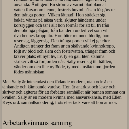
använda. Äntligen! En ström av varmt blodblandat
vatten forsar om henne, fostrets huvud nästan lösgörs ur
den trånga porten. Vilken lättnad! Hon sträcker sig
bakåt, väntar på nästa värk, skjuter händerna under
korsryggen och tar i allt hon förmår för att bli fri från
den olidliga plågan, från bänder i underlivet som vill
riva hennes kropp itu. Hon biter munnen blodig, hon
reser sig, lägger sig. Den trånga porten vill ej ge efter.
Äntligen tränger det fram ur en skälvande kvinnokropp,
följt av blod och slem och fostervatten, tränger fram och
kräver plats: ett nytt liv, liv, ty en gäll liten stämma
skriker vilt så fortjorden nås. Sally reser sig till hälften,
vänder om den lille nyfödde, ty med ansiktet mot jorden
födes människan.
Men Sally är inte endast den födande modern, utan också en
tänkande och kämpande varelse. Hon är anarkist och läser och
skriver och agiterar för att förbättra samhället när barnen somnat om
kvällen. Sally är en modern kvinna med ansvarskänsla, med Ellen
Keys ord: samhällsmoderlig, trots eller tack vare att hon är mor.
Arbetarkvinnans sanning