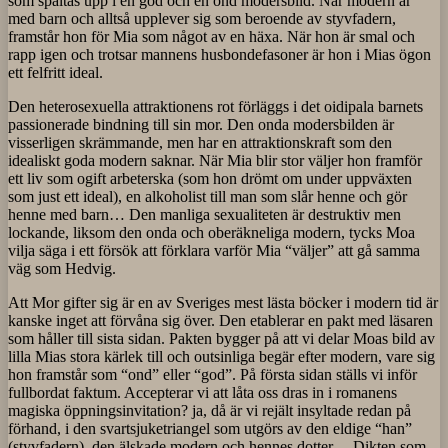
som spaltas upp i en god och en ond modersbild. När modern är
med barn och alltså upplever sig som beroende av styvfadern,
framstår hon för Mia som något av en häxa. När hon är smal och
rapp igen och trotsar mannens husbondefasoner är hon i Mias ögon
ett felfritt ideal.
Den heterosexuella attraktionens rot förläggs i det oidipala barnets
passionerade bindning till sin mor. Den onda modersbilden är
visserligen skrämmande, men har en attraktionskraft som den
idealiskt goda modern saknar. När Mia blir stor väljer hon framför
ett liv som ogift arbeterska (som hon drömt om under uppväxten
som just ett ideal), en alkoholist till man som slår henne och gör
henne med barn… Den manliga sexualiteten är destruktiv men
lockande, liksom den onda och oberäkneliga modern, tycks Moa
vilja säga i ett försök att förklara varför Mia “väljer” att gå samma
väg som Hedvig.
Att Mor gifter sig är en av Sveriges mest lästa böcker i modern tid är
kanske inget att förvåna sig över. Den etablerar en pakt med läsaren
som håller till sista sidan. Pakten bygger på att vi delar Moas bild av
lilla Mias stora kärlek till och outsinliga begär efter modern, vare sig
hon framstår som “ond” eller “god”. På första sidan ställs vi inför
fullbordat faktum. Accepterar vi att låta oss dras in i romanens
magiska öppningsinvitation? ja, då är vi rejält insyltade redan på
förhand, i den svartsjuketriangel som utgörs av den eldige “han”
(styvfadern), den älskade modern och hennes dotter… Dikten som