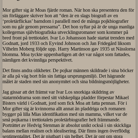
Mor gifter sig är Moas fjärde roman. När hon ska presentera den för
sin förläggare skriver hon att “den är en slags biografi av en
‘proletärflickas’ barndom i parallell med de många pojkbiografier
som nu går genom pressarna”. Det hon syftar på är de unga manliga
kollegernas självbiografiska utvecklingsromaner som kommer på
bred front på trettiotalet. Ivar Lo Johansson hade startat trenden med
Godnatt, jord 1933 och Eyvind Johnson och Jan Fridegård liksom
Vilhelm Moberg följde upp. Harry Martinson gav 1935 ut Nässlorna
blomma. Moa tyckte uppenbarligen att det var något som fattades,
nämligen det kvinnliga perspektivet.
Det finns andra olikheter. De pojkar männen skildrade i sina böcker
är alla på väg bort från sin fattiga ursprungsmiljö. Det hägrande
målet är staden med sin anonymitet och sina bildningsmöjligheter.
Jag gissar att det främst var Ivar Los snorkiga skildring av
statarmödrarna som med sitt vidskepliga pladder förpestar Mikael
Bisters värld i Godnatt, jord som fick Moa att fatta pennan. För i
Mor gifter sig är kvinnorna allt annat än pladdriga och romanen
bygger på lilla Mias identifikation med sin mamma, vilket var de
små pojkarna i trettiotalets proletärbiografier helt främmande.
Porträttet av Hedvig Stenman är absolut unikt också i sin skickliga
balans mellan realism och idealisering. Där finns ingen överflödig
sentimentalitet. Det är njutbart i sin helhet. Det är ont om stora