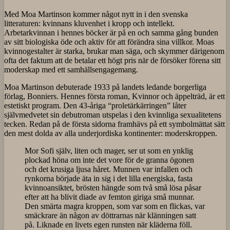
Med Moa Martinson kommer något nytt in i den svenska
litteraturen: kvinnans kluvenhet i kropp och intellekt.
Arbetarkvinnan i hennes böcker är på en och samma gång bunden
av sitt biologiska öde och aktiv för att förändra sina villkor. Moas
kvinnogestalter är starka, brukar man säga, och skymmer därigenom
ofta det faktum att de betalar ett högt pris när de försöker förena sitt
moderskap med ett samhällsengagemang.
Moa Martinson debuterade 1933 på landets ledande borgerliga
förlag, Bonniers. Hennes första roman, Kvinnor och äppelträd, är ett
estetiskt program. Den 43-åriga “proletärkärringen” låter
självmedvetet sin debutroman utspelas i den kvinnliga sexualitetens
tecken. Redan på de första sidorna framhävs på ett symbolmättat sätt
den mest dolda av alla underjordiska kontinenter: moderskroppen.
Mor Sofi själv, liten och mager, ser ut som en ynklig
plockad höna om inte det vore för de granna ögonen
och det krusiga ljusa håret. Munnen var infallen och
rynkorna började äta in sig i det lilla energiska, fasta
kvinnoansiktet, brösten hängde som två små lösa påsar
efter att ha blivit diade av femton giriga små munnar.
Den smärta magra kroppen, som var som en flickas, var
smäckrare än någon av döttrarnas när klänningen satt
på. Liknade en livets egen runsten när kläderna föll.