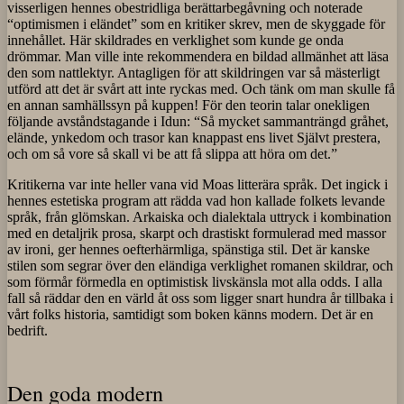
visserligen hennes obestridliga berättarbegåvning och noterade
“optimismen i eländet” som en kritiker skrev, men de skyggade för
innehållet. Här skildrades en verklighet som kunde ge onda
drömmar. Man ville inte rekommendera en bildad allmänhet att läsa
den som nattlektyr. Antagligen för att skildringen var så mästerligt
utförd att det är svårt att inte ryckas med. Och tänk om man skulle få
en annan samhällssyn på kuppen! För den teorin talar onekligen
följande avståndstagande i Idun: “Så mycket sammanträngd gråhet,
elände, ynkedom och trasor kan knappast ens livet Självt prestera,
och om så vore så skall vi be att få slippa att höra om det.”
Kritikerna var inte heller vana vid Moas litterära språk. Det ingick i
hennes estetiska program att rädda vad hon kallade folkets levande
språk, från glömskan. Arkaiska och dialektala uttryck i kombination
med en detaljrik prosa, skarpt och drastiskt formulerad med massor
av ironi, ger hennes oefterhärmliga, spänstiga stil. Det är kanske
stilen som segrar över den eländiga verklighet romanen skildrar, och
som förmår förmedla en optimistisk livskänsla mot alla odds. I alla
fall så räddar den en värld åt oss som ligger snart hundra år tillbaka i
vårt folks historia, samtidigt som boken känns modern. Det är en
bedrift.
Den goda modern