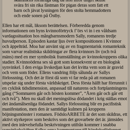
svära fri sin rika fästman för pigan deras som fatt ett
barn och jävat lysningen för den stolta hemmadottern
och ende sonen på Östby.
Ellen har ett mål, liksom berättelsen. Förberedda genom
informationen om byns kvinnoförtryck f’örs vi in i en våldsam
vardagssituation hos mångbarnsmodern Sally, romanens tredje
huvudperson. Episoden kastar ljus över kompositionen i Kvinnor
och äppelträd. Moa har använt sig av en fragmentarisk romanteknik
som varvar realistiska skildringar av flera kvinnors liv (och två
mäns) med en mer symbolisk framställning av kvinnokroppens olika
stadier. Kvinnoödena ses så gott som konsekvent ur en biologisk
synvinkel. I den eviga livskedjan kan det kvitta vem som är gravid
och vem som föder. Ellens vandring följs sålunda av Sallys
förlossning. Och det är först då som vi far reda på att romanen
utspelar sig under första världskriget. Dess första hälft har förrunnit i
en cyklisk tidsdimension, anpassad till naturens och fortplantningens
gång (“Sommaren går och hösten kommer”, “Åren går och går ett
och två”). Men nu skall det meningslösa dödandet i krig ställas emot
det ändamålsenliga födandet. Sallys förlossning blir en pacifistisk
manifestation, men den är samtidigt kulmen på kroppens
böjningsmönster i romanen. FödsloARBETE är det som skildras, ett
aktivt styrkeprov som beskrivs som det grovarbete det är. jämsides
med den inlevelsefulla beskrivningen utifrån kommer i snabba
synvinkelsskiften Sallys egna kommentarer till händelseförloppet.