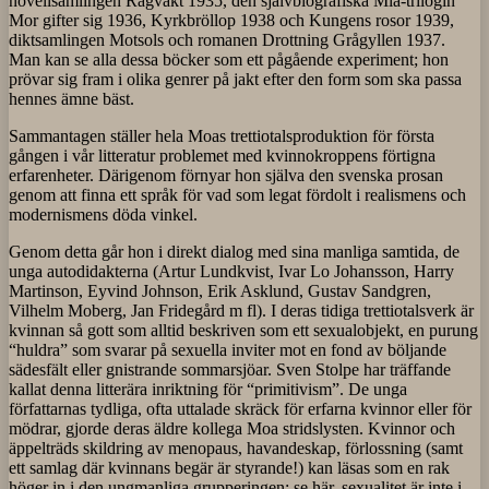
novellsamlingen Rågvakt 1935, den självbiografiska Mia-trilogin
Mor gifter sig 1936, Kyrkbröllop 1938 och Kungens rosor 1939,
diktsamlingen Motsols och romanen Drottning Grågyllen 1937.
Man kan se alla dessa böcker som ett pågående experiment; hon
prövar sig fram i olika genrer på jakt efter den form som ska passa
hennes ämne bäst.
Sammantagen ställer hela Moas trettiotalsproduktion för första
gången i vår litteratur problemet med kvinnokroppens förtigna
erfarenheter. Därigenom förnyar hon själva den svenska prosan
genom att finna ett språk för vad som legat fördolt i realismens och
modernismens döda vinkel.
Genom detta går hon i direkt dialog med sina manliga samtida, de
unga autodidakterna (Artur Lundkvist, Ivar Lo Johansson, Harry
Martinson, Eyvind Johnson, Erik Asklund, Gustav Sandgren,
Vilhelm Moberg, Jan Fridegård m fl). I deras tidiga trettiotalsverk är
kvinnan så gott som alltid beskriven som ett sexualobjekt, en purung
“huldra” som svarar på sexuella inviter mot en fond av böljande
sädesfält eller gnistrande sommarsjöar. Sven Stolpe har träffande
kallat denna litterära inriktning för “primitivism”. De unga
författarnas tydliga, ofta uttalade skräck för erfarna kvinnor eller för
mödrar, gjorde deras äldre kollega Moa stridslysten. Kvinnor och
äppelträds skildring av menopaus, havandeskap, förlossning (samt
ett samlag där kvinnans begär är styrande!) kan läsas som en rak
höger in i den ungmanliga grupperingen: se här, sexualitet är inte i