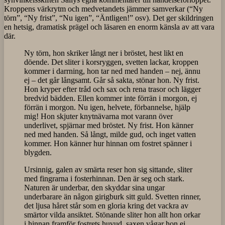
Kroppens värkrytm och medvetandets jämmer samverkar (“Ny
törn”, “Ny frist”, “Nu igen”, “Äntligen!” osv). Det ger skildringen
en hetsig, dramatisk prägel och läsaren en enorm känsla av att vara
där.
Ny törn, hon skriker långt ner i bröstet, hest likt en
döende. Det sliter i korsryggen, svetten lackar, kroppen
kommer i darrning, hon tar ned med handen – nej, ännu
ej – det går långsamt. Går så sakta, stönar hon. Ny frist.
Hon kryper efter tråd och sax och rena trasor och lägger
bredvid bädden. Ellen kommer inte förrän i morgon, ej
förrän i morgon. Nu igen, helvete, förbannelse, hjälp
mig! Hon skjuter knytnävarna mot varann över
underlivet, spjärnar med bröstet. Ny frist. Hon känner
ned med handen. Så långt, milde gud, och inget vatten
kommer. Hon känner hur hinnan om fostret spänner i
blygden.
Ursinnig, galen av smärta reser hon sig sittande, sliter
med fingrarna i fosterhinnan. Den är seg och stark.
Naturen är underbar, den skyddar sina ungar
underbarare än någon girigburk sitt guld. Svetten rinner,
det ljusa håret står som en gloria kring det vackra av
smärtor vilda ansiktet. Stönande sliter hon allt hon orkar
i hinnan framför fostrets huvud, saxen vågar hon ej