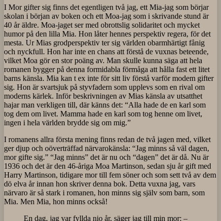
I Mor gifter sig finns det egentligen två jag, ett Mia-jag som börjar
skolan i början av boken och ett Moa-jag som i skrivande stund är
40 år äldre. Moa-jaget ser med obrottslig solidaritet och mycket
humor på den lilla Mia. Hon låter hennes perspektiv regera, för det
mesta. Ur Mias grodperspektiv ter sig världen obarmhärtigt fånig
och nyckfull. Hon har inte en chans att förstå de vuxnas beteende,
vilket Moa gör en stor poäng av. Man skulle kunna säga att hela
romanen bygger på denna formidabla förmåga att hålla fast ett litet
barns känsla. Mia kan t ex inte för sitt liv förstå varför modem gifter
sig. Hon är svartsjuk på styvfadern som upplevs som en rival om
moderns kärlek. Inför beskrivningen av Mias känsla av utsatthet
hajar man verkligen till, där känns det: “Alla hade de en karl som
tog dem om livet. Mamma hade en karl som tog henne om livet,
ingen i hela världen brydde sig om mig.”
I romanens allra första mening finns redan de två jagen med, vilket
ger djup och oöverträffad närvarokänsla: “Jag minns så väl dagen,
mor gifte sig.” “Jag minns” det är nu och “dagen” det är då. Nu är
1936 och det är den 46-åriga Moa Martinson, sedan sju år gift med
Harry Martinson, tidigare mor till fem söner och som sett två av dem
dö elva år innan hon skriver denna bok. Detta vuxna jag, vars
närvaro är så stark i romanen, hon minns sig själv som barn, som
Mia. Men Mia, hon minns också!
En dag, jag var fyllda nio år, säger jag till min mor: –