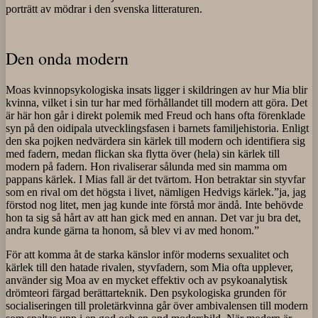
porträtt av mödrar i den svenska litteraturen.
Den onda modern
Moas kvinnopsykologiska insats ligger i skildringen av hur Mia blir
kvinna, vilket i sin tur har med förhållandet till modern att göra. Det
är här hon går i direkt polemik med Freud och hans ofta förenklade
syn på den oidipala utvecklingsfasen i barnets familjehistoria. Enligt
den ska pojken nedvärdera sin kärlek till modern och identifiera sig
med fadern, medan flickan ska flytta över (hela) sin kärlek till
modern på fadern. Hon rivaliserar sålunda med sin mamma om
pappans kärlek. I Mias fall är det tvärtom. Hon betraktar sin styvfar
som en rival om det högsta i livet, nämligen Hedvigs kärlek.”ja, jag
förstod nog litet, men jag kunde inte förstå mor ändå. Inte behövde
hon ta sig så hårt av att han gick med en annan. Det var ju bra det,
andra kunde gärna ta honom, så blev vi av med honom.”
För att komma åt de starka känslor inför moderns sexualitet och
kärlek till den hatade rivalen, styvfadern, som Mia ofta upplever,
använder sig Moa av en mycket effektiv och av psykoanalytisk
drömteori färgad berättarteknik. Den psykologiska grunden för
socialiseringen till proletärkvinna går över ambivalensen till modern