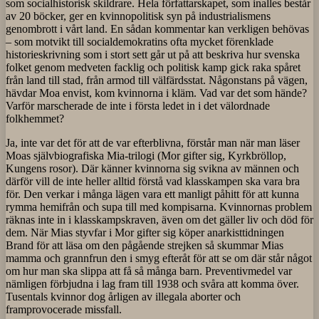
som socialhistorisk skildrare. Hela författarskapet, som inalles består
av 20 böcker, ger en kvinnopolitisk syn på industrialismens
genombrott i vårt land. En sådan kommentar kan verkligen behövas
– som motvikt till socialdemokratins ofta mycket förenklade
historieskrivning som i stort sett går ut på att beskriva hur svenska
folket genom medveten facklig och politisk kamp gick raka spåret
från land till stad, från armod till välfärdsstat. Någonstans på vägen,
hävdar Moa envist, kom kvinnorna i kläm. Vad var det som hände?
Varför marscherade de inte i första ledet in i det välordnade
folkhemmet?
Ja, inte var det för att de var efterblivna, förstår man när man läser
Moas självbiografiska Mia-trilogi (Mor gifter sig, Kyrkbröllop,
Kungens rosor). Där känner kvinnorna sig svikna av männen och
därför vill de inte heller alltid förstå vad klasskampen ska vara bra
för. Den verkar i många lägen vara ett manligt påhitt för att kunna
rymma hemifrån och supa till med kompisarna. Kvinnornas problem
räknas inte in i klasskampskraven, även om det gäller liv och död för
dem. När Mias styvfar i Mor gifter sig köper anarkisttidningen
Brand för att läsa om den pågående strejken så skummar Mias
mamma och grannfrun den i smyg efteråt för att se om där står något
om hur man ska slippa att få så många barn. Preventivmedel var
nämligen förbjudna i lag fram till 1938 och svåra att komma över.
Tusentals kvinnor dog årligen av illegala aborter och
framprovocerade missfall.