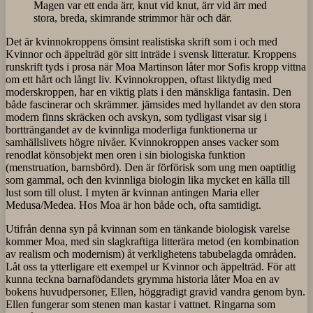
Magen var ett enda ärr, knut vid knut, ärr vid ärr med
stora, breda, skimrande strimmor här och där.
Det är kvinnokroppens ömsint realistiska skrift som i och med
Kvinnor och äppelträd gör sitt inträde i svensk litteratur. Kroppens
runskrift tyds i prosa när Moa Martinson låter mor Sofis kropp vittna
om ett hårt och långt liv. Kvinnokroppen, oftast liktydig med
moderskroppen, har en viktig plats i den mänskliga fantasin. Den
både fascinerar och skrämmer. jämsides med hyllandet av den stora
modern finns skräcken och avskyn, som tydligast visar sig i
bortträngandet av de kvinnliga moderliga funktionerna ur
samhällslivets högre nivåer. Kvinnokroppen anses vacker som
renodlat könsobjekt men oren i sin biologiska funktion
(menstruation, barnsbörd). Den är förförisk som ung men oaptitlig
som gammal, och den kvinnliga biologin lika mycket en källa till
lust som till olust. I myten är kvinnan antingen Maria eller
Medusa/Medea. Hos Moa är hon både och, ofta samtidigt.
Utifrån denna syn på kvinnan som en tänkande biologisk varelse
kommer Moa, med sin slagkraftiga litterära metod (en kombination
av realism och modernism) åt verklighetens tabubelagda områden.
Låt oss ta ytterligare ett exempel ur Kvinnor och äppelträd. För att
kunna teckna barnafödandets grymma historia låter Moa en av
bokens huvudpersoner, Ellen, höggradigt gravid vandra genom byn.
Ellen fungerar som stenen man kastar i vattnet. Ringarna som