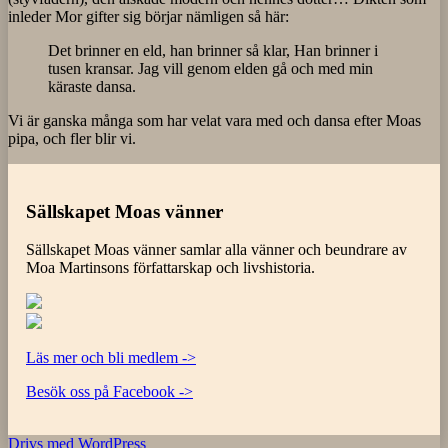
inleder Mor gifter sig börjar nämligen så här:
Det brinner en eld, han brinner så klar, Han brinner i
tusen kransar. Jag vill genom elden gå och med min
käraste dansa.
Vi är ganska många som har velat vara med och dansa efter Moas
pipa, och fler blir vi.
Sällskapet Moas vänner
Sällskapet Moas vänner samlar alla vänner och beundrare av
Moa Martinsons författarskap och livshistoria.
Läs mer och bli medlem ->
Besök oss på Facebook ->
Drivs med WordPress