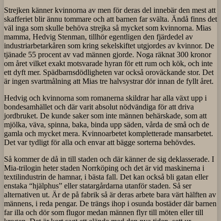
Strejken känner kvinnorna av men för deras del innebär den mest att
skafferiet blir ännu tommare och att barnen far svälta. Ändå finns det
väl inga som skulle behöva strejka så mycket som kvinnorna. Mias
mamma, Hedvig Stenman, tillhör egentligen den fjärdedel av
industriarbetarkåren som kring sekelskiftet utgjordes av kvinnor. De
tjänade 55 procent av vad männen gjorde. Noga räknat 300 kronor
om året vilket exakt motsvarade hyran för ett rum och kök, och inte
ett dyft mer. Spädbarnsdödligheten var också oroväckande stor. Det
är ingen svartmålning att Mias tre halvsystrar dör innan de fyllt året.
Hedvig och kvinnorna som romanerna skildrar har alla växt upp i
bondesamhället och där varit absolut nödvändiga för att driva
jordbruket. De kunde saker som inte männen behärskade, som att
mjölka, väva, spinna, baka, binda upp säden, vårda de små och de
gamla och mycket mera. Kvinnoarbetet kompletterade mansarbetet.
Det var tydligt för alla och envar att bägge sorterna behövdes.
Så kommer de då in till staden och där känner de sig deklasserade. I
Mia-trilogin heter staden Norrköping och det är vid maskinerna i
textilindustrin de hamnar, i bästa fall. Det kan också bli gatan eller
enstaka “hjälphus” eller statargårdarna utanför staden. Så ser
alternativen ut. Är de på fabrik så är deras arbete bara värt hälften av
männens, i reda pengar. De trängs ihop i osunda bostäder där barnen
far illa och dör som flugor medan männen flyr till möten eller till