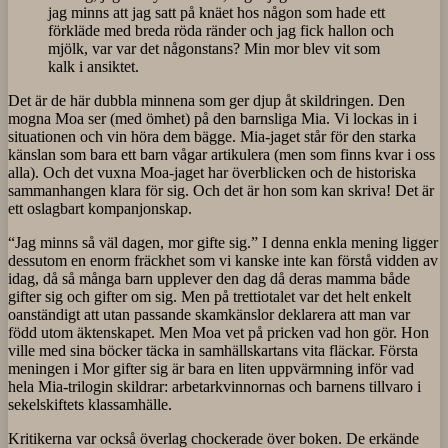
jag minns att jag satt på knäet hos någon som hade ett
förkläde med breda röda ränder och jag fick hallon och
mjölk, var var det någonstans? Min mor blev vit som
kalk i ansiktet.
Det är de här dubbla minnena som ger djup åt skildringen. Den
mogna Moa ser (med ömhet) på den barnsliga Mia. Vi lockas in i
situationen och vin höra dem bägge. Mia-jaget står för den starka
känslan som bara ett barn vågar artikulera (men som finns kvar i oss
alla). Och det vuxna Moa-jaget har överblicken och de historiska
sammanhangen klara för sig. Och det är hon som kan skriva! Det är
ett oslagbart kompanjonskap.
“Jag minns så väl dagen, mor gifte sig.” I denna enkla mening ligger
dessutom en enorm fräckhet som vi kanske inte kan förstå vidden av
idag, då så många barn upplever den dag då deras mamma både
gifter sig och gifter om sig. Men på trettiotalet var det helt enkelt
oanständigt att utan passande skamkänslor deklarera att man var
född utom äktenskapet. Men Moa vet på pricken vad hon gör. Hon
ville med sina böcker täcka in samhällskartans vita fläckar. Första
meningen i Mor gifter sig är bara en liten uppvärmning inför vad
hela Mia-trilogin skildrar: arbetarkvinnornas och barnens tillvaro i
sekelskiftets klassamhälle.
Kritikerna var också överlag chockerade över boken. De erkände