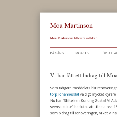
Moa Martinson
Moa Martinsons litterära sällskap
PÅ GÅNG
MOAS LIV
FÖRFATTA
Vi har fått ett bidrag till Mo
Som tidigare meddelats blir renovering
torp Johannesdal
väldigt mycket dyrare
Nu har “Stiftelsen Konung Gustaf VI Ado
svensk kultur” beslutat att tilldela oss 
som bidrag till renoveringen, vilket vi nat