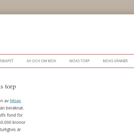
Gå
till
RSKAPET
AV OCH OM MOA
MOAS TORP
MOAS VÄNNER
innehåll
as torp
en av
Moas
 än beräknat.
lfs fond för
150.000 kronor
urligtvis är