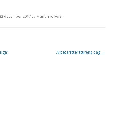
22 december 2017
av
Marianne Fors
.
elga”
Arbetarlitteraturens dag
→