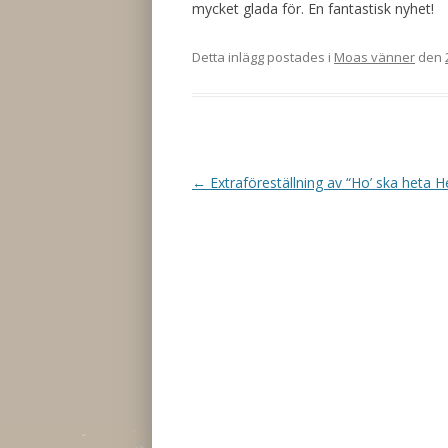
mycket glada för. En fantastisk nyhet!
Detta inlägg postades i
Moas vänner
den
Inläggsnavigering
←
Extraföreställning av “Ho’ ska heta H